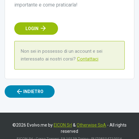
importante e come praticarla!
LOGIN
Non sei in possesso di un account e sei
interessato ai nostri corsi?
Contattaci
INDIETRO
©2026 Evolvo.me by
EICON Srl
&
Otherwise SpA
- All rights
reserved
EICON Srl - Corso Trapani, 59 10139 Torino - PI IT08504710016